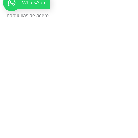
WhatsApp
horquillas de acero
Resistente pero manejable.
Distribuidor de palanca
¡Para optimizar el control de la máquina, suministramos
el distribuidor hidráulico con palancas!