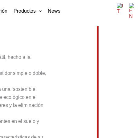
iòn
Productos
News
il, hecho a la
tidor simple o doble,
 una ‘sostenible’
e ecológico en el
res y la eliminación
ntes en el suelo y
aracterísticas de su