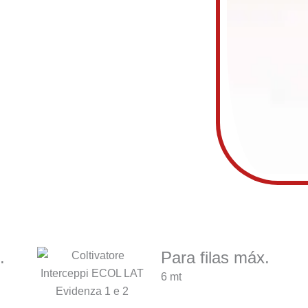
.
Para filas máx.
6 mt