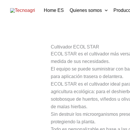
Ir
Home ES
Quienes somos
Producc
al
contenido
Cultivador ECOL STAR
ECOL STAR es el cultivador más versát
medida de sus necesidades.
El equipo se puede suministrar con bas
para aplicación trasera o delantera.
ECOL STAR es el cultivador ideal para
agricultura ecológica: para el deshierb
sotobosque de huertos, viñedos u oliva
de malas hierbas.
Sin destruir los microorganismos prese
protegiendo la planta.
Todo es personalizable en base a las c