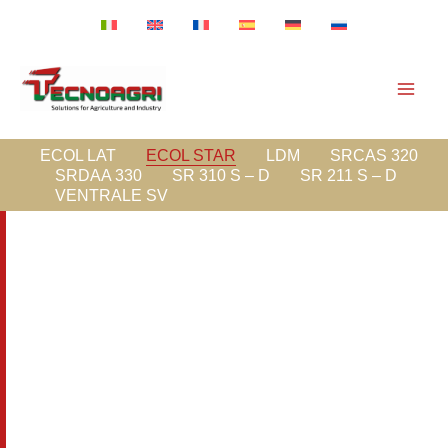
Vai
al
contenuto
ECOL LAT
ECOL STAR
LDM
SRCAS 320
SRDAA 330
SR 310 S – D
SR 211 S – D
VENTRALE SV