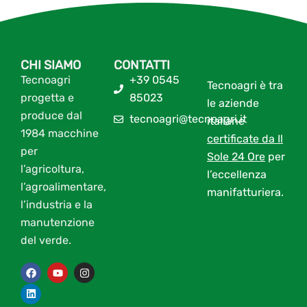
CHI SIAMO
CONTATTI
Tecnoagri
+39 0545
Tecnoagri è tra
progetta e
85023
le aziende
produce dal
tecnoagri@tecnoagri.it
italiane
1984 macchine
certificate da Il
per
Sole 24 Ore
per
l’agricoltura,
l’eccellenza
l’agroalimentare,
manifatturiera.
l’industria e la
manutenzione
del verde.
F
L
Y
I
a
i
o
n
c
n
u
s
e
k
t
t