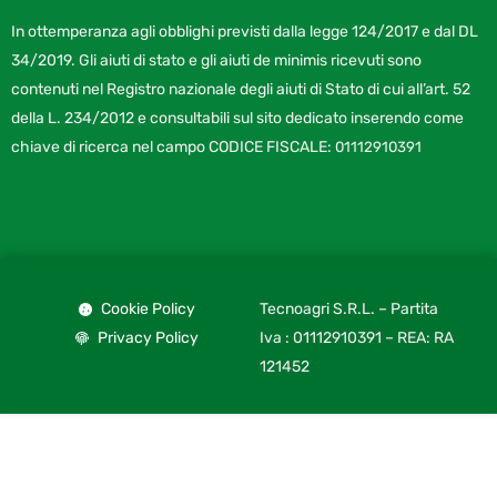
b
e
u
a
o
d
b
g
In ottemperanza agli obblighi previsti dalla legge 124/2017 e dal DL
o
i
e
r
k
n
a
34/2019. Gli aiuti di stato e gli aiuti de minimis ricevuti sono
m
contenuti nel Registro nazionale degli aiuti di Stato di cui all’art. 52
della L. 234/2012 e consultabili sul sito dedicato inserendo come
chiave di ricerca nel campo CODICE FISCALE:
01112910391
Cookie Policy
Tecnoagri S.R.L. – Partita
Privacy Policy
Iva : 01112910391 – REA: RA
121452