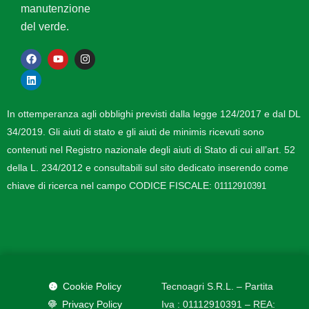
manutenzione
del verde.
F
L
Y
I
a
i
o
n
c
n
u
s
e
k
t
t
b
e
u
a
o
d
b
g
In ottemperanza agli obblighi previsti dalla legge 124/2017 e dal DL
o
i
e
r
k
n
a
34/2019. Gli aiuti di stato e gli aiuti de minimis ricevuti sono
m
contenuti nel Registro nazionale degli aiuti di Stato di cui all’art. 52
della L. 234/2012 e consultabili sul sito dedicato inserendo come
chiave di ricerca nel campo CODICE FISCALE:
01112910391
Cookie Policy
Tecnoagri S.R.L. – Partita
Privacy Policy
Iva : 01112910391 – REA: