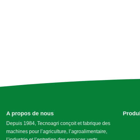
A
l
t
e
r
n
a
t
i
v
e
:
A propos de nous
Produ
Depuis 1984, Tecnoagri conçoit et fabrique des
machines pour l’agriculture, l’agroalimentaire,
l’industrie et l’entretien des espaces verts.