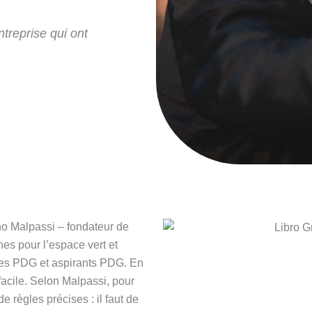
treprise qui ont
no Malpassi – fondateur de
es pour l’espace vert et
 les PDG et aspirants PDG. En
 facile. Selon Malpassi, pour
e règles précises : il faut de