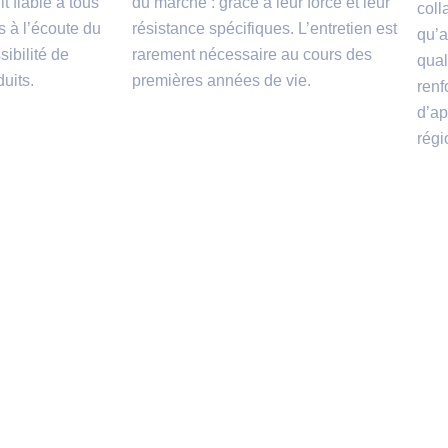
t fiable à tous
du marché : grâce à leur force et leur
coll
 à l’écoute du
résistance spécifiques. L’entretien est
qu’a
sibilité de
rarement nécessaire au cours des
qual
uits.
premières années de vie.
renf
d’ap
régi