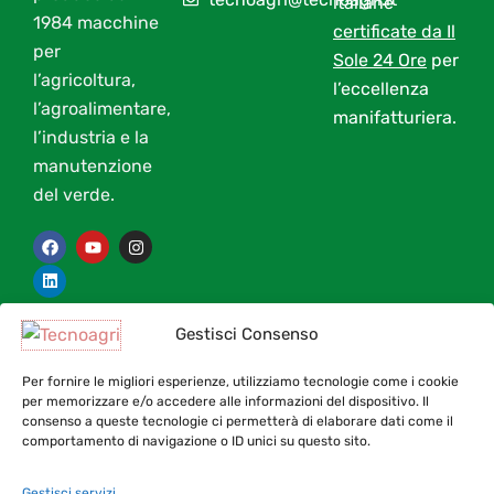
italiane
1984 macchine
certificate da Il
per
Sole 24 Ore
per
l’agricoltura,
l’eccellenza
l’agroalimentare,
manifatturiera.
l’industria e la
manutenzione
del verde.
F
L
Y
I
a
i
o
n
c
n
u
s
e
k
t
t
b
e
u
a
o
d
b
g
In ottemperanza agli obblighi previsti dalla legge 124/2017 e dal DL
Gestisci Consenso
o
i
e
r
k
n
a
34/2019. Gli aiuti di stato e gli aiuti de minimis ricevuti sono
m
Per fornire le migliori esperienze, utilizziamo tecnologie come i cookie
contenuti nel Registro nazionale degli aiuti di Stato di cui all’art. 52
per memorizzare e/o accedere alle informazioni del dispositivo. Il
della L. 234/2012 e consultabili sul sito dedicato inserendo come
consenso a queste tecnologie ci permetterà di elaborare dati come il
comportamento di navigazione o ID unici su questo sito.
chiave di ricerca nel campo CODICE FISCALE:
01112910391
Gestisci servizi