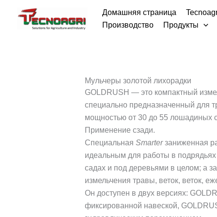
Перейти
Домашняя страница
Tecnoagr
к
Производство
Продукты
содержимому
Мульчеры золотой лихорадки
GOLDRUSH — это компактный измел
специально предназначенный для т
мощностью от 30 до 55 лошадиных си
Применение сзади.
Специальная
Smarter
заниженная ра
идеальным для работы в подрядьях 
садах и под деревьями в целом; а з
измельчения травы, веток, веток, еж
Он доступен в двух версиях: GOLD
фиксированной навеской, GOLDR