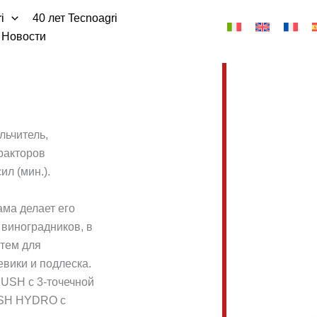
i
40 лет Tecnoagri
Новости
ьчитель,
ракторов
л (мин.).
ма делает его
виноградников, в
атем для
евики и подлеска.
RUSH с 3-точечной
USH HYDRO с