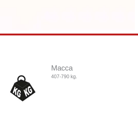
Macca
407-790 kg.