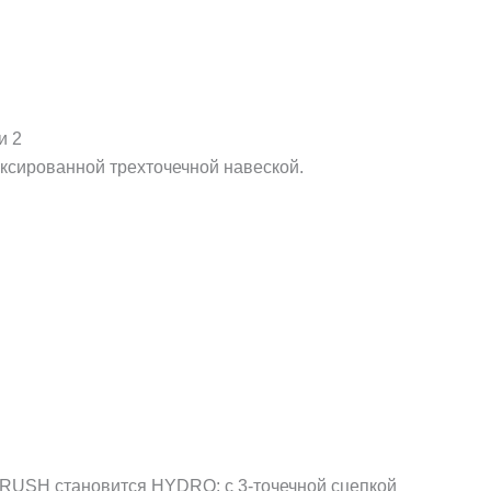
и 2
сированной трехточечной навеской.
USH становится HYDRO: с 3-точечной сцепкой