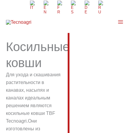
Перейти
к
содержимому
Косильные
ковши
Для ухода и скашивания
растительности в
канавах, насыпях и
каналах идеальным
решением являются
косильные ковши TBF
Tecnoagri.Они
изготовлены из